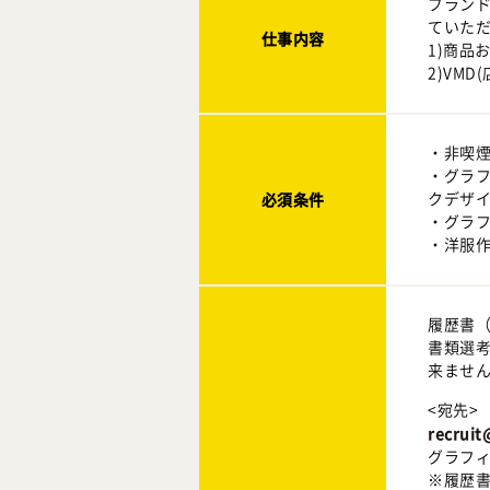
ブラン
ていた
仕事内容
1)商品
2)VM
・非喫
・グラフ
必須条件
クデザ
・グラフィ
・洋服
履歴書
書類選
来ませ
<宛先>
recruit
グラフィ
※履歴