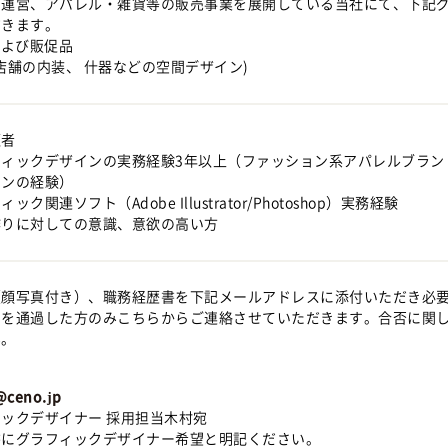
ド運営、アパレル・雑貨等の販売事業を展開している当社にて、下記
だきます。
および販促品
D(店舗の内装、 什器などの空間デザイン)
煙者
ィックデザインの実務経験3年以上（ファッション系アパレルブラン
インの経験）
ック関連ソフト（Adobe Illustrator/Photoshop）実務経験
作りに対しての意識、意欲の高い方
（顔写真付き）、職務経歴書を下記メールアドレスに添付いただき必
考を通過した方のみこちらからご連絡させていただきます。合否に関
ん。
@ceno.jp
ックデザイナー 採用担当木村宛
書にグラフィックデザイナー希望と明記ください。