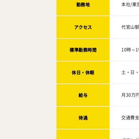
勤務地
本社/東
アクセス
代官山駅
標準勤務時間
10時～1
休日・休暇
土・日
給与
月30万
待遇
交通費